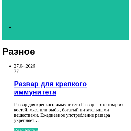
Search
Разное
for
27.04.2026
77
Развар для крепкого
иммунитета
Развар для крепкого иммунитета Развар – это отвар из
костей, мяса или рыбы, богатый питательными
веществами. Ежедневное употребление развара
укрепляет…
Read More »