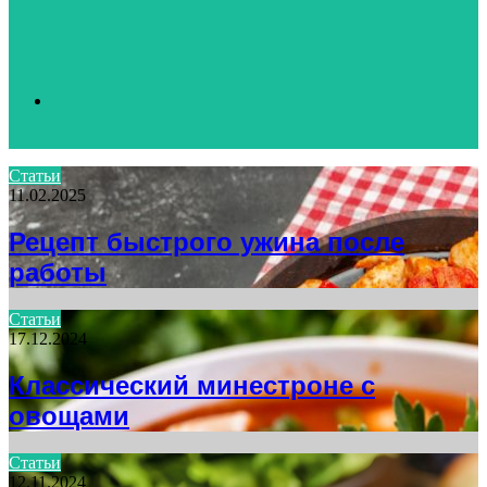
Search
Статьи
11.02.2025
for
Рецепт быстрого ужина после
работы
Статьи
17.12.2024
Классический минестроне с
овощами
Статьи
12.11.2024