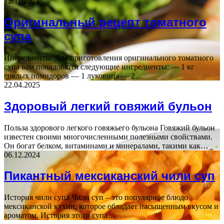
12.11.2024
Оригинальный рецепт томатного
супа
Ингредиенты: Для приготовления оригинального томатного
супа вам понадобятся следующие ингредиенты: — 1 кг
спелых помидоров — 1 луковица — 2…
22.04.2025
Здоровый легкий говяжий бульон
Польза здорового легкого говяжьего бульона Говяжий бульон
известен своими многочисленными полезными свойствами.
Он богат белком, витаминами и минералами, такими как…
06.12.2024
Пикантный мексиканский чили суп
История чили супа Чили суп – это популярное блюдо
мексиканской кухни, которое обладает насыщенным вкусом и
ароматом. История этого супа…