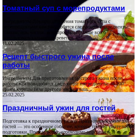
Томатный суп с морепродуктами
Ингредиенты Для приготовления томатного супа с
морепродуктами вам понадобятся следующие ингредиенты:
томаты, лук, чеснок, морепродукты (лучше всего
использовать кальмары, креветки…
11.02.2025
Рецепт быстрого ужина после
работы
Ингредиенты Для приготовления быстрого ужина после
работы вам понадобятся следующие ингредиенты: — 200
грамм курицы (или другого мяса на ваш…
25.02.2025
Праздничный ужин для гостей
Подготовка к праздничному ужину Праздничный ужин для
гостей — это особенное событие, которое требует тщательной
подготовки. Прежде всего, необходимо определить…