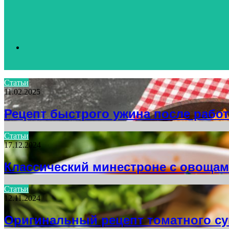
Search
Статьи
11.02.2025
for
Рецепт быстрого ужина после рабо
Статьи
17.12.2024
Классический минестроне с овоща
Статьи
12.11.2024
Оригинальный рецепт томатного су