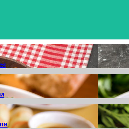
ты
ми
па